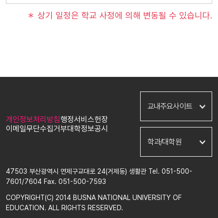
＊ 상기 일정은 학교 사정에 의해 변동될 수 있습니다.
부산교육대학교
교내주요사이트
영문
개인정보처리방침
행정서비스헌장
입학
이메일무단수집거부
대학정보공시
신청포털
윤리교육과
학과/대학원
통합로그인
국어교육과
교육대학원
사회교육과
47503 부산광역시 연제구교대로 24(거제동) 생활관 Tel. 051-500-
학술정보관
수학교육과
7601/7604 Fax. 051-500-7593
생활관
과학교육과
평생교육원
체육교육과
COPYRIGHT(C) 2014 BUSNA NATIONAL UNIVERSITY OF
다문화교육원
음악교육과
EDUCATION. ALL RIGHTS RESERVED.