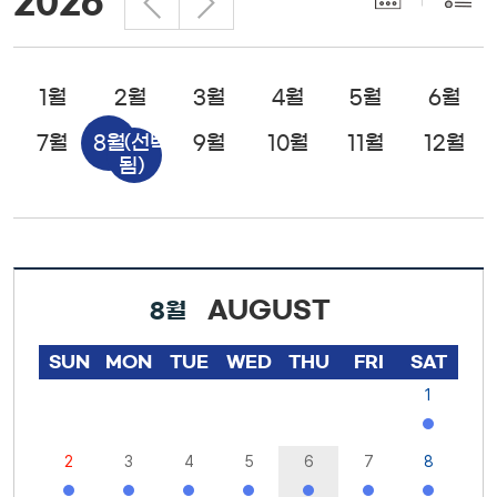
2026
1월
2월
3월
4월
5월
6월
7월
8월
(선택
9월
10월
11월
12월
됨)
AUGUST
8월
SUN
MON
TUE
WED
THU
FRI
SAT
1
2
3
4
5
6
7
8