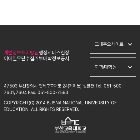
부산교육대학교
교내주요사이트
영문
개인정보처리방침
행정서비스헌장
입학
이메일무단수집거부
대학정보공시
신청포털
윤리교육과
학과/대학원
통합로그인
국어교육과
교육대학원
사회교육과
47503 부산광역시 연제구교대로 24(거제동) 생활관 Tel. 051-500-
학술정보관
수학교육과
7601/7604 Fax. 051-500-7593
생활관
과학교육과
평생교육원
체육교육과
COPYRIGHT(C) 2014 BUSNA NATIONAL UNIVERSITY OF
다문화교육원
음악교육과
EDUCATION. ALL RIGHTS RESERVED.
학생상담센터
미술교육과
산학협력단
실과교육과
발전기금
교육학과
미래교육원
초등특수·유아교