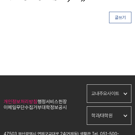
글쓰기
부산교육대학교
교내주요사이트
영문
개인정보처리방침
행정서비스헌장
입학
이메일무단수집거부
대학정보공시
신청포털
윤리교육과
학과/대학원
통합로그인
국어교육과
교육대학원
사회교육과
47503 부산광역시 연제구교대로 24(거제동) 생활관 Tel. 051-500-
학술정보관
수학교육과